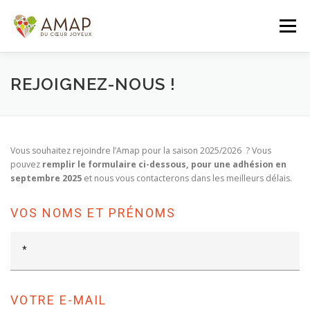
Aller
au
Menu
contenu
ACCUEIL
L’AMAP
LES PANIERS
REJOIGNEZ-NOUS !
ADHÉSION/CONTACT
AGENDA
Vous souhaitez rejoindre l’Amap pour la saison 2025/2026 ? Vous
pouvez
remplir le formulaire ci-dessous, pour une adhésion en
septembre 2025
et nous vous contacterons dans les meilleurs délais.
PANIER DE LA SEMAINE
VOS NOMS ET PRÉNOMS
VOTRE E-MAIL