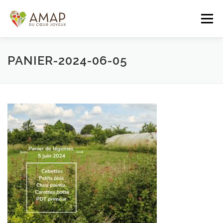
Aller
au
Menu
contenu
ACCUEIL
L’AMAP
LES PANIERS
PANIER-2024-06-05
ADHÉSION/CONTACT
AGENDA
PANIER DE LA SEMAINE