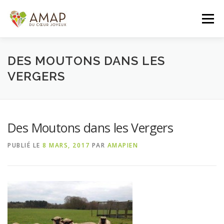
Aller
au
Menu
contenu
ACCUEIL
L’AMAP
LES PANIERS
DES MOUTONS DANS LES
VERGERS
ADHÉSION/CONTACT
AGENDA
Des Moutons dans les Vergers
PANIER DE LA SEMAINE
PUBLIÉ LE
8 MARS, 2017
PAR
AMAPIEN