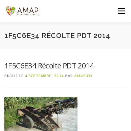
Aller
au
Menu
contenu
ACCUEIL
L’AMAP
LES PANIERS
1F5C6E34 RÉCOLTE PDT 2014
ADHÉSION/CONTACT
AGENDA
1F5C6E34 Récolte PDT 2014
PUBLIÉ LE
4 SEPTEMBRE, 2014
PAR
AMAPIEN
PANIER DE LA SEMAINE