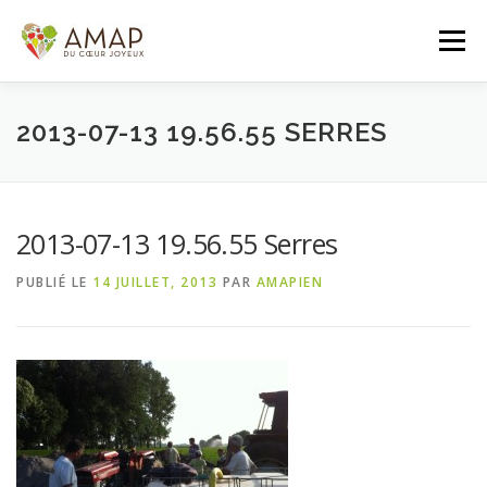
Aller
au
Menu
contenu
ACCUEIL
L’AMAP
LES PANIERS
2013-07-13 19.56.55 SERRES
ADHÉSION/CONTACT
AGENDA
2013-07-13 19.56.55 Serres
PUBLIÉ LE
14 JUILLET, 2013
PAR
AMAPIEN
PANIER DE LA SEMAINE