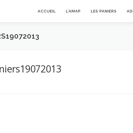
ACCUEIL
L’AMAP
LES PANIERS
AD
ERS19072013
aniers19072013