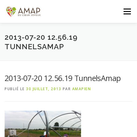
Aller
au
Menu
contenu
ACCUEIL
L’AMAP
LES PANIERS
2013-07-20 12.56.19
TUNNELSAMAP
ADHÉSION/CONTACT
AGENDA
2013-07-20 12.56.19 TunnelsAmap
PANIER DE LA SEMAINE
PUBLIÉ LE
30 JUILLET, 2013
PAR
AMAPIEN