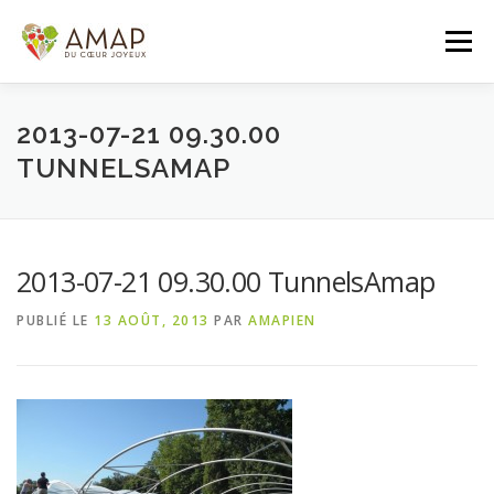
Aller
au
Menu
contenu
ACCUEIL
L’AMAP
LES PANIERS
2013-07-21 09.30.00
TUNNELSAMAP
ADHÉSION/CONTACT
AGENDA
2013-07-21 09.30.00 TunnelsAmap
PANIER DE LA SEMAINE
PUBLIÉ LE
13 AOÛT, 2013
PAR
AMAPIEN