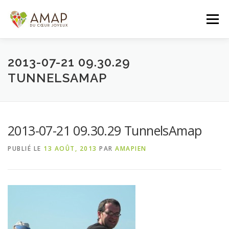
Aller
au
Menu
contenu
ACCUEIL
L’AMAP
LES PANIERS
2013-07-21 09.30.29
TUNNELSAMAP
ADHÉSION/CONTACT
AGENDA
2013-07-21 09.30.29 TunnelsAmap
PANIER DE LA SEMAINE
PUBLIÉ LE
13 AOÛT, 2013
PAR
AMAPIEN