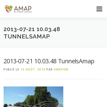
Aller
au
Menu
contenu
ACCUEIL
L’AMAP
LES PANIERS
2013-07-21 10.03.48
TUNNELSAMAP
ADHÉSION/CONTACT
AGENDA
2013-07-21 10.03.48 TunnelsAmap
PANIER DE LA SEMAINE
PUBLIÉ LE
13 AOÛT, 2013
PAR
AMAPIEN