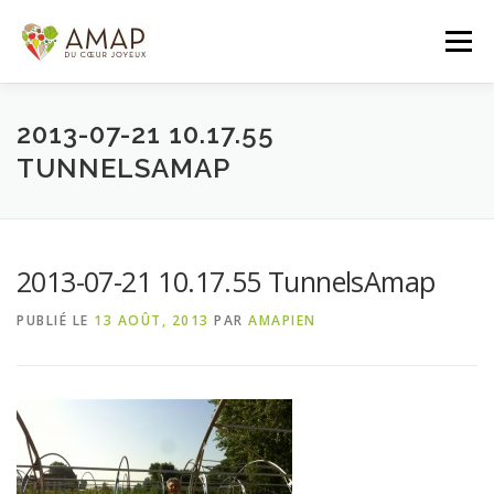
Aller
au
Menu
contenu
ACCUEIL
L’AMAP
LES PANIERS
2013-07-21 10.17.55
TUNNELSAMAP
ADHÉSION/CONTACT
AGENDA
2013-07-21 10.17.55 TunnelsAmap
PANIER DE LA SEMAINE
PUBLIÉ LE
13 AOÛT, 2013
PAR
AMAPIEN