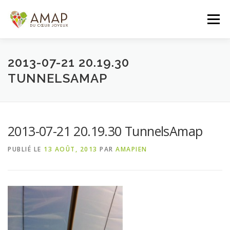
Aller
au
Menu
contenu
ACCUEIL
L’AMAP
LES PANIERS
2013-07-21 20.19.30
TUNNELSAMAP
ADHÉSION/CONTACT
AGENDA
2013-07-21 20.19.30 TunnelsAmap
PANIER DE LA SEMAINE
PUBLIÉ LE
13 AOÛT, 2013
PAR
AMAPIEN