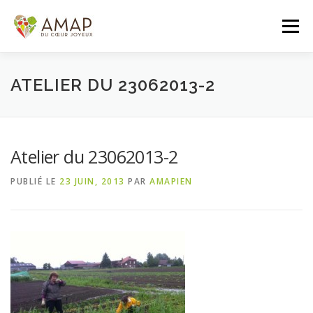
Aller
au
Menu
contenu
ACCUEIL
L’AMAP
LES PANIERS
ATELIER DU 23062013-2
ADHÉSION/CONTACT
AGENDA
Atelier du 23062013-2
PUBLIÉ LE
23 JUIN, 2013
PAR
AMAPIEN
PANIER DE LA SEMAINE