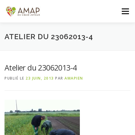
Aller
au
Menu
contenu
ACCUEIL
L’AMAP
LES PANIERS
ATELIER DU 23062013-4
ADHÉSION/CONTACT
AGENDA
Atelier du 23062013-4
PUBLIÉ LE
23 JUIN, 2013
PAR
AMAPIEN
PANIER DE LA SEMAINE