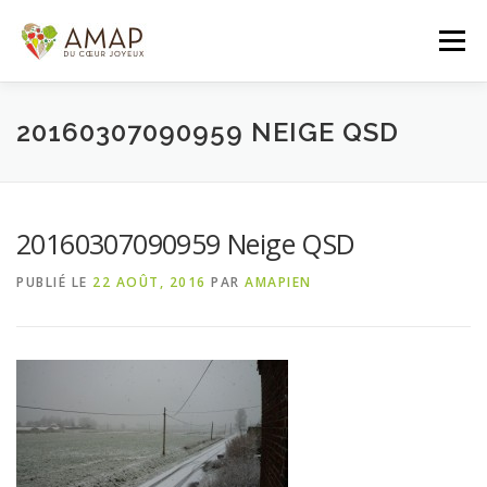
Aller
au
Menu
contenu
ACCUEIL
L’AMAP
LES PANIERS
20160307090959 NEIGE QSD
ADHÉSION/CONTACT
AGENDA
20160307090959 Neige QSD
PUBLIÉ LE
22 AOÛT, 2016
PAR
AMAPIEN
PANIER DE LA SEMAINE