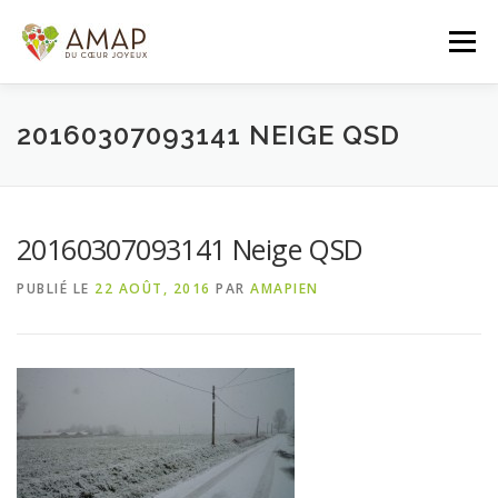
Aller
au
Menu
contenu
ACCUEIL
L’AMAP
LES PANIERS
20160307093141 NEIGE QSD
ADHÉSION/CONTACT
AGENDA
20160307093141 Neige QSD
PUBLIÉ LE
22 AOÛT, 2016
PAR
AMAPIEN
PANIER DE LA SEMAINE