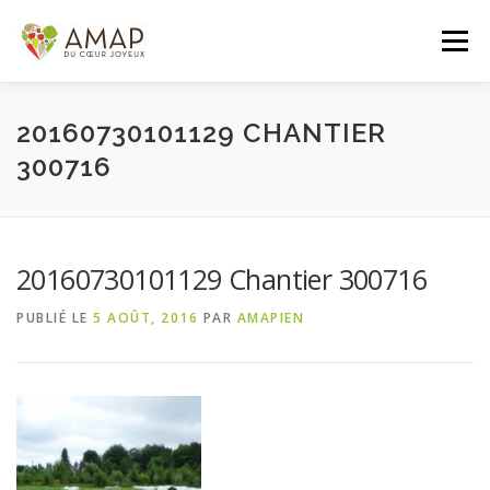
Aller
au
Menu
contenu
ACCUEIL
L’AMAP
LES PANIERS
20160730101129 CHANTIER
300716
ADHÉSION/CONTACT
AGENDA
20160730101129 Chantier 300716
PANIER DE LA SEMAINE
PUBLIÉ LE
5 AOÛT, 2016
PAR
AMAPIEN