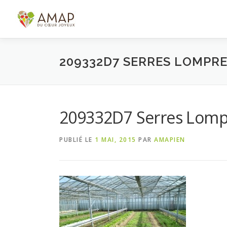
Aller
au
contenu
209332D7 SERRES LOMPRET
209332D7 Serres Lomp
PUBLIÉ LE
1 MAI, 2015
PAR
AMAPIEN