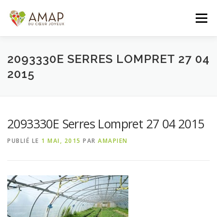
Aller
au
Menu
contenu
ACCUEIL
L’AMAP
LES PANIERS
2093330E SERRES LOMPRET 27 04
2015
ADHÉSION/CONTACT
AGENDA
2093330E Serres Lompret 27 04 2015
PANIER DE LA SEMAINE
PUBLIÉ LE
1 MAI, 2015
PAR
AMAPIEN