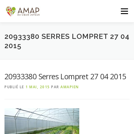
Aller
au
Menu
contenu
ACCUEIL
L’AMAP
LES PANIERS
20933380 SERRES LOMPRET 27 04
2015
ADHÉSION/CONTACT
AGENDA
20933380 Serres Lompret 27 04 2015
PANIER DE LA SEMAINE
PUBLIÉ LE
1 MAI, 2015
PAR
AMAPIEN