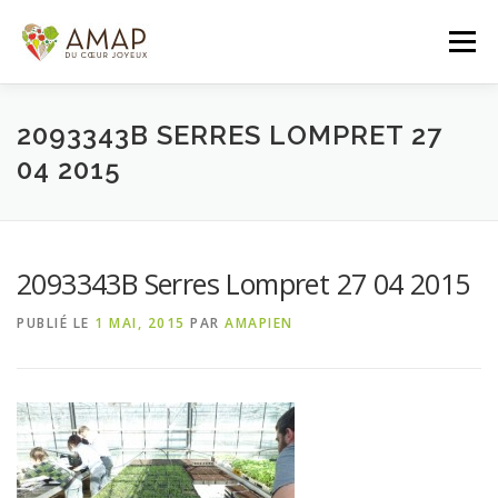
Aller
au
Menu
contenu
ACCUEIL
L’AMAP
LES PANIERS
2093343B SERRES LOMPRET 27
04 2015
ADHÉSION/CONTACT
AGENDA
2093343B Serres Lompret 27 04 2015
PANIER DE LA SEMAINE
PUBLIÉ LE
1 MAI, 2015
PAR
AMAPIEN