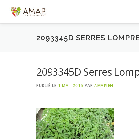
Aller
au
contenu
2093345D SERRES LOMPRET
2093345D Serres Lomp
PUBLIÉ LE
1 MAI, 2015
PAR
AMAPIEN