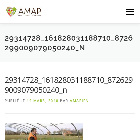
Aller
au
Menu
contenu
ACCUEIL
L’AMAP
LES PANIERS
29314728_161828031188710_8726
299009079050240_N
ADHÉSION/CONTACT
AGENDA
29314728_161828031188710_872629
PANIER DE LA SEMAINE
9009079050240_n
PUBLIÉ LE
19 MARS, 2018
PAR
AMAPIEN