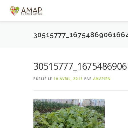
Aller
au
contenu
30515777_1675486906166
30515777_1675486906
PUBLIÉ LE
10 AVRIL, 2018
PAR
AMAPIEN