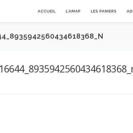
ACCUEIL
L’AMAP
LES PANIERS
AD
44_8935942560434618368_N
16644_8935942560434618368_