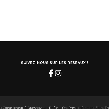
SUIVEZ-NOUS SUR LES RÉSEAUX !
u Coeur Joyeux à Quesnoy-sur-Deûle
–
OnePress
thème par FameThe