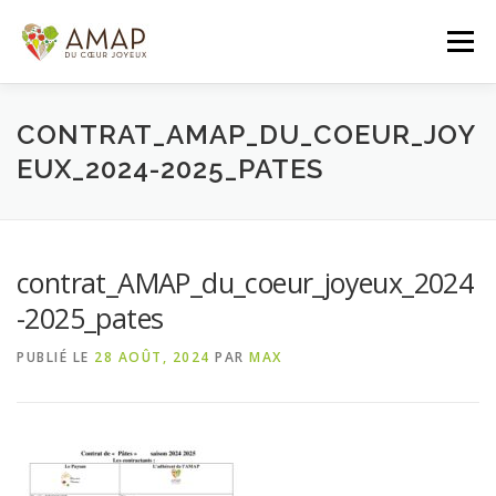
Aller
au
Menu
contenu
ACCUEIL
L’AMAP
LES PANIERS
CONTRAT_AMAP_DU_COEUR_JOY
EUX_2024-2025_PATES
ADHÉSION/CONTACT
AGENDA
contrat_AMAP_du_coeur_joyeux_2024
PANIER DE LA SEMAINE
-2025_pates
PUBLIÉ LE
28 AOÛT, 2024
PAR
MAX