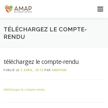
Aller
au
Menu
contenu
ACCUEIL
L’AMAP
LES PANIERS
TÉLÉCHARGEZ LE COMPTE-
RENDU
ADHÉSION/CONTACT
AGENDA
téléchargez le compte-rendu
PANIER DE LA SEMAINE
PUBLIÉ LE
5 AVRIL, 2013
PAR
AMAPIEN
téléchargez le compte-rendu