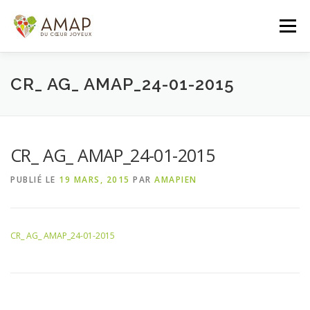
Aller
au
Menu
contenu
ACCUEIL
L’AMAP
LES PANIERS
CR_ AG_ AMAP_24-01-2015
ADHÉSION/CONTACT
AGENDA
CR_ AG_ AMAP_24-01-2015
PUBLIÉ LE
19 MARS, 2015
PAR
AMAPIEN
PANIER DE LA SEMAINE
CR_ AG_ AMAP_24-01-2015