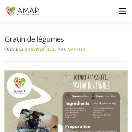
Aller
au
Menu
contenu
ACCUEIL
L’AMAP
LES PANIERS
Gratin de légumes
PUBLIÉ LE
2 FÉVRIER, 2025
PAR
AMAPIEN
ADHÉSION/CONTACT
AGENDA
PANIER DE LA SEMAINE