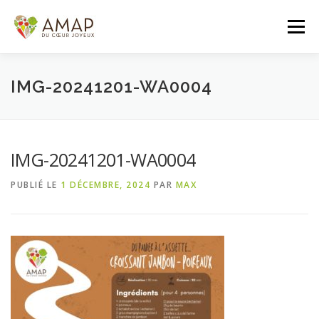
Aller
au
Menu
contenu
ACCUEIL
L’AMAP
LES PANIERS
IMG-20241201-WA0004
ADHÉSION/CONTACT
AGENDA
IMG-20241201-WA0004
PUBLIÉ LE
1 DÉCEMBRE, 2024
PAR
MAX
PANIER DE LA SEMAINE