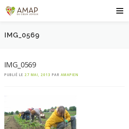
Aller
au
Menu
contenu
ACCUEIL
L’AMAP
LES PANIERS
IMG_0569
ADHÉSION/CONTACT
AGENDA
IMG_0569
PUBLIÉ LE
27 MAI, 2013
PAR
AMAPIEN
PANIER DE LA SEMAINE