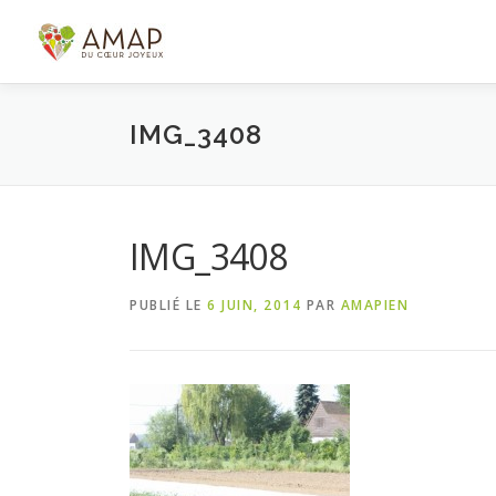
Aller
au
contenu
IMG_3408
IMG_3408
PUBLIÉ LE
6 JUIN, 2014
PAR
AMAPIEN