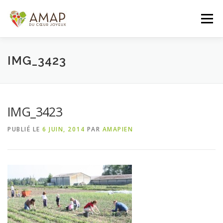
Aller
au
Menu
contenu
ACCUEIL
L’AMAP
LES PANIERS
IMG_3423
ADHÉSION/CONTACT
AGENDA
IMG_3423
PUBLIÉ LE
6 JUIN, 2014
PAR
AMAPIEN
PANIER DE LA SEMAINE