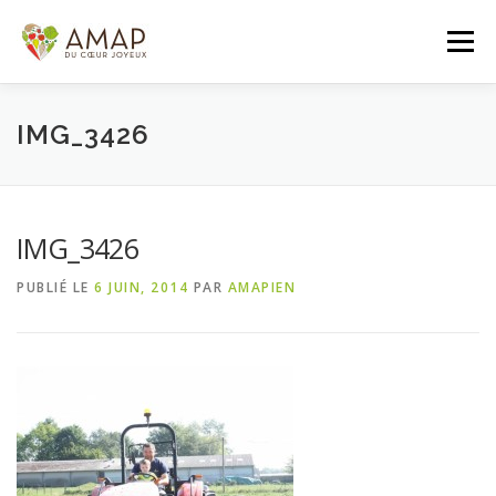
Aller
au
Menu
contenu
ACCUEIL
L’AMAP
LES PANIERS
IMG_3426
ADHÉSION/CONTACT
AGENDA
IMG_3426
PUBLIÉ LE
6 JUIN, 2014
PAR
AMAPIEN
PANIER DE LA SEMAINE