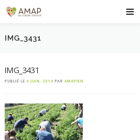
Aller
au
Menu
contenu
ACCUEIL
L’AMAP
LES PANIERS
IMG_3431
ADHÉSION/CONTACT
AGENDA
IMG_3431
PUBLIÉ LE
6 JUIN, 2014
PAR
AMAPIEN
PANIER DE LA SEMAINE