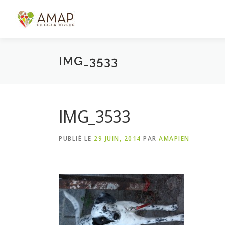
Aller
au
contenu
IMG_3533
IMG_3533
PUBLIÉ LE
29 JUIN, 2014
PAR
AMAPIEN