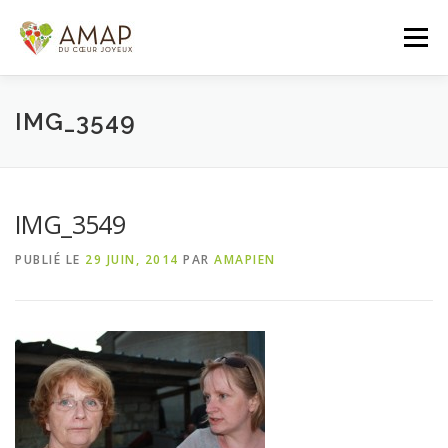
Aller
au
Menu
contenu
ACCUEIL
L’AMAP
LES PANIERS
IMG_3549
ADHÉSION/CONTACT
AGENDA
IMG_3549
PUBLIÉ LE
29 JUIN, 2014
PAR
AMAPIEN
PANIER DE LA SEMAINE