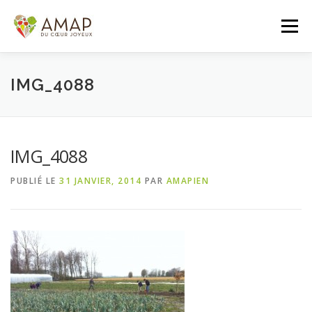
Aller
au
Menu
contenu
ACCUEIL
L’AMAP
LES PANIERS
IMG_4088
ADHÉSION/CONTACT
AGENDA
IMG_4088
PUBLIÉ LE
31 JANVIER, 2014
PAR
AMAPIEN
PANIER DE LA SEMAINE