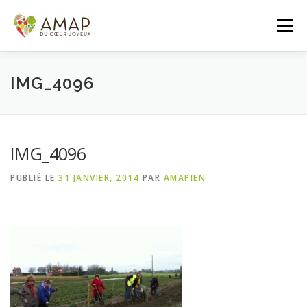
Aller
au
Menu
contenu
ACCUEIL
L’AMAP
LES PANIERS
IMG_4096
ADHÉSION/CONTACT
AGENDA
IMG_4096
PUBLIÉ LE
31 JANVIER, 2014
PAR
AMAPIEN
PANIER DE LA SEMAINE