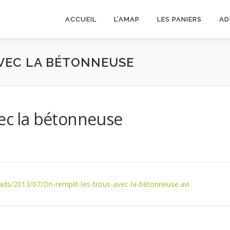
ACCUEIL
L’AMAP
LES PANIERS
AD
AVEC LA BÉTONNEUSE
vec la bétonneuse
ds/2013/07/On-remplit-les-trous-avec-la-bétonneuse.avi