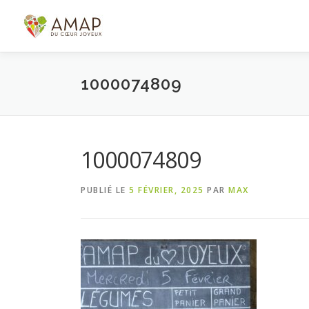
Aller
au
contenu
1000074809
1000074809
PUBLIÉ LE
5 FÉVRIER, 2025
PAR
MAX