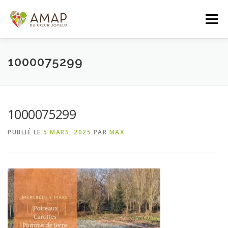
Aller
au
Menu
contenu
ACCUEIL
L’AMAP
LES PANIERS
1000075299
ADHÉSION/CONTACT
AGENDA
1000075299
PUBLIÉ LE
5 MARS, 2025
PAR
MAX
PANIER DE LA SEMAINE