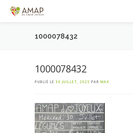
Aller
au
contenu
1000078432
1000078432
PUBLIÉ LE
30 JUILLET, 2025
PAR
MAX