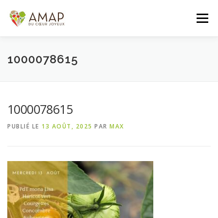
Aller
au
Menu
contenu
ACCUEIL
L’AMAP
LES PANIERS
1000078615
ADHÉSION/CONTACT
AGENDA
1000078615
PUBLIÉ LE
13 AOÛT, 2025
PAR
MAX
PANIER DE LA SEMAINE