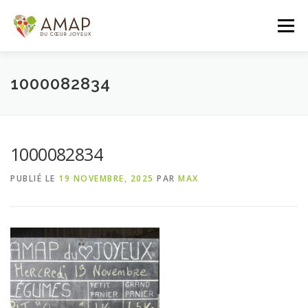
Aller
au
Menu
contenu
ACCUEIL
L’AMAP
LES PANIERS
1000082834
ADHÉSION/CONTACT
AGENDA
1000082834
PUBLIÉ LE
19 NOVEMBRE, 2025
PAR
MAX
PANIER DE LA SEMAINE