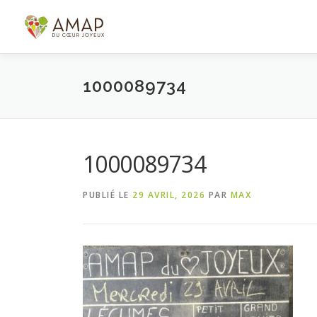
Aller
au
contenu
1000089734
1000089734
PUBLIÉ LE
29 AVRIL, 2026
PAR
MAX