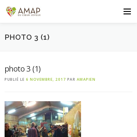
Aller
au
Menu
contenu
ACCUEIL
L’AMAP
LES PANIERS
PHOTO 3 (1)
ADHÉSION/CONTACT
AGENDA
photo 3 (1)
PUBLIÉ LE
6 NOVEMBRE, 2017
PAR
AMAPIEN
PANIER DE LA SEMAINE