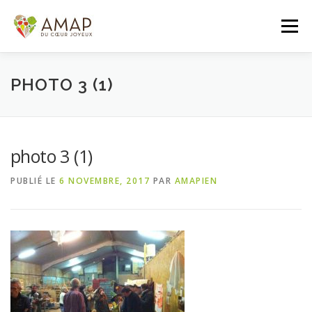
Aller
au
Menu
contenu
ACCUEIL
L’AMAP
LES PANIERS
PHOTO 3 (1)
ADHÉSION/CONTACT
AGENDA
photo 3 (1)
PUBLIÉ LE
6 NOVEMBRE, 2017
PAR
AMAPIEN
PANIER DE LA SEMAINE