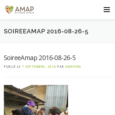
Aller
au
Menu
contenu
ACCUEIL
L’AMAP
LES PANIERS
SOIREEAMAP 2016-08-26-5
ADHÉSION/CONTACT
AGENDA
SoireeAmap 2016-08-26-5
PUBLIÉ LE
7 SEPTEMBRE, 2016
PAR
AMAPIEN
PANIER DE LA SEMAINE